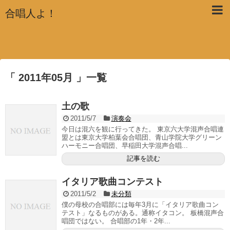
合唱人よ！
「 2011年05月 」一覧
土の歌
2011/5/7
演奏会
今日は混六を観に行ってきた。 東京六大学混声合唱連
盟とは東京大学柏葉会合唱団、青山学院大学グリーン
ハーモニー合唱団、早稲田大学混声合唱...
記事を読む
イタリア歌曲コンテスト
2011/5/2
未分類
僕の母校の合唱部には毎年3月に「イタリア歌曲コン
テスト」なるものがある。通称イタコン。 板橋混声合
唱団ではない。 合唱部の1年・2年...