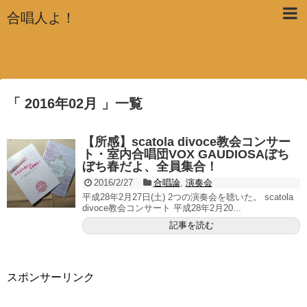
合唱人よ！
「 2016年02月 」一覧
【所感】scatola divoce教会コンサー
ト・室内合唱団VOX GAUDIOSAぼち
ぼち春だよ、全員集合！
2016/2/27
合唱論
,
演奏会
平成28年2月27日(土) 2つの演奏会を聴いた。 scatola
divoce教会コンサート 平成28年2月20...
記事を読む
スポンサーリンク