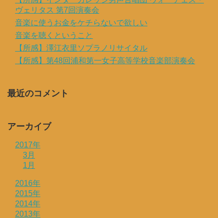
ヴェリタス 第7回演奏会
音楽に使うお金をケチらないで欲しい
音楽を聴くということ
【所感】澤江衣里ソプラノリサイタル
【所感】第48回浦和第一女子高等学校音楽部演奏会
最近のコメント
アーカイブ
2017年
3月
1月
2016年
2015年
2014年
2013年